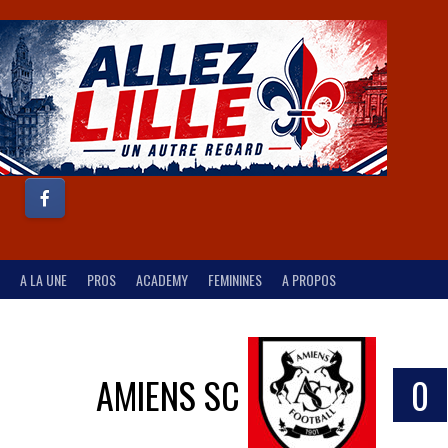
A LA UNE
PROS
ACADEMY
FEMININES
A PROPOS
AMIENS SC
0