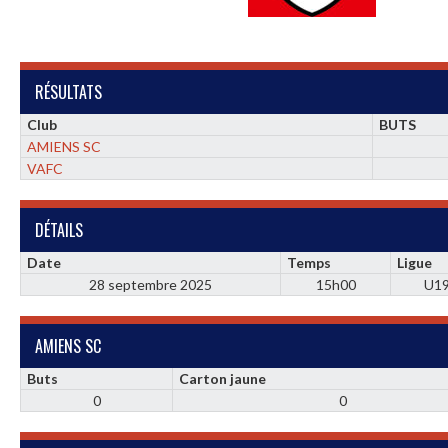
RÉSULTATS
Club
BUTS
AMIENS SC
VAFC
DÉTAILS
Date
Temps
Ligue
28 septembre 2025
15h00
U1
AMIENS SC
Buts
Carton jaune
0
0