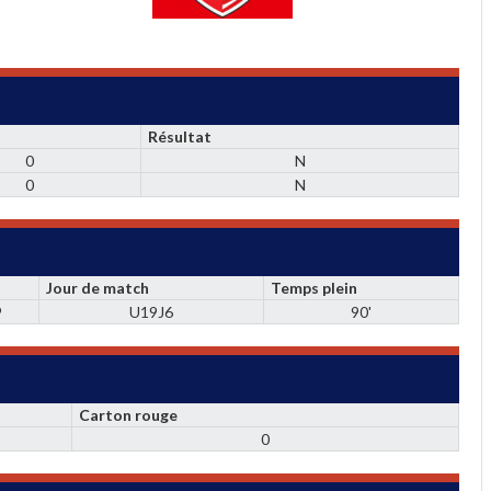
Résultat
0
N
0
N
Jour de match
Temps plein
9
U19J6
90'
Carton rouge
0