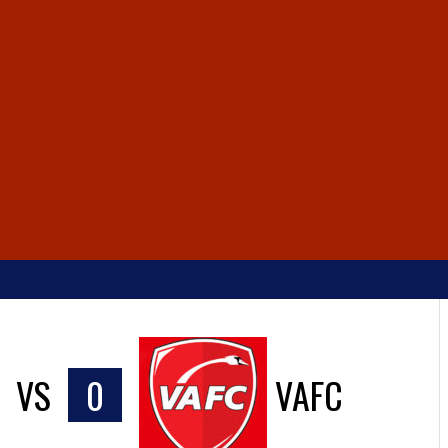
VS
0
VAFC