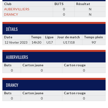
Club
BUTS
Résultat
AUBERVILLIERS
0
N
DRANCY
0
N
DÉTAILS
Date
Temps
Ligue
Jour de match
Temps plein
12 février 2023
14h30
U17
U17J18
90'
AUBERVILLIERS
Buts
Carton jaune
Carton rouge
0
0
0
DRANCY
Buts
Carton jaune
Carton rouge
0
0
0