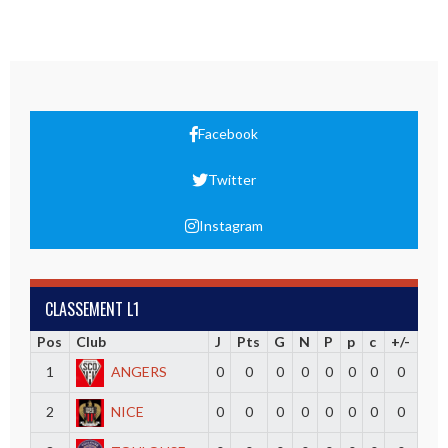
Facebook
Twitter
Instagram
CLASSEMENT L1
Pos
Club
J
Pts
G
N
P
p
c
+/-
1
ANGERS
0
0
0
0
0
0
0
0
2
NICE
0
0
0
0
0
0
0
0