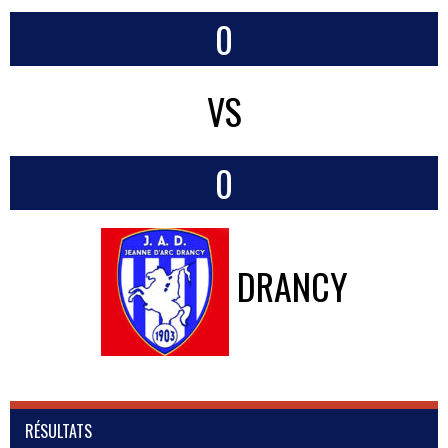
0
VS
0
DRANCY
RÉSULTATS