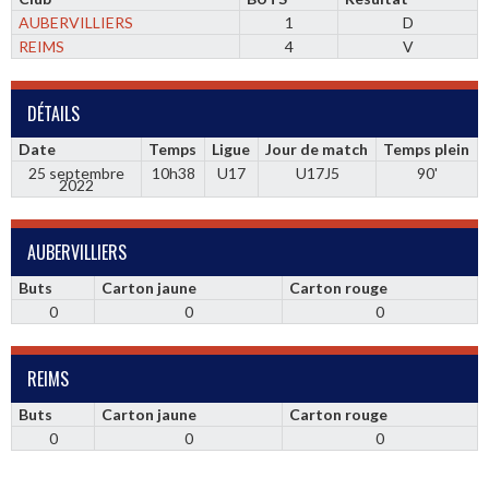
AUBERVILLIERS
1
D
REIMS
4
V
DÉTAILS
Date
Temps
Ligue
Jour de match
Temps plein
25 septembre
10h38
U17
U17J5
90'
2022
AUBERVILLIERS
Buts
Carton jaune
Carton rouge
0
0
0
REIMS
Buts
Carton jaune
Carton rouge
0
0
0