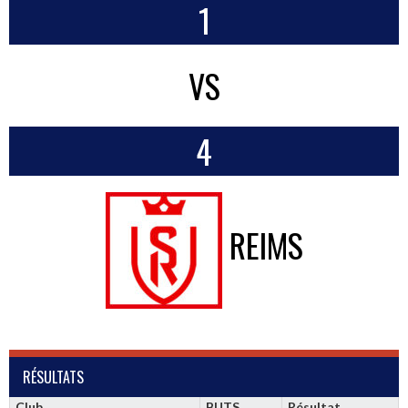
1
VS
4
REIMS
RÉSULTATS
Club
BUTS
Résultat