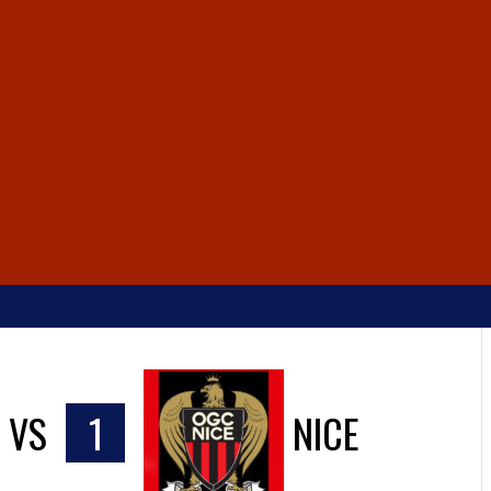
VS
1
NICE