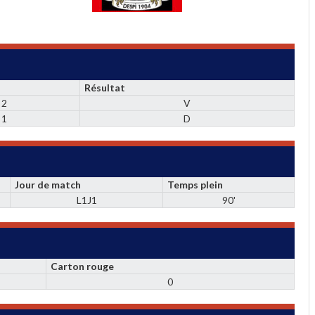
Résultat
2
V
1
D
Jour de match
Temps plein
L1J1
90'
Carton rouge
0