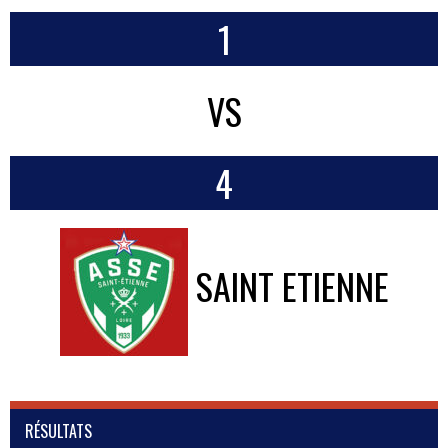
1
VS
4
SAINT ETIENNE
RÉSULTATS