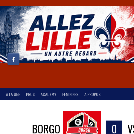
A LA UNE
PROS
ACADEMY
FEMININES
A PROPOS
BORGO
0
V