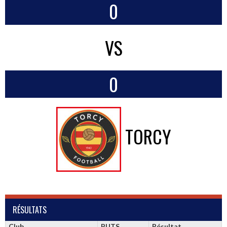
0
VS
0
TORCY
RÉSULTATS
Club
BUTS
Résultat