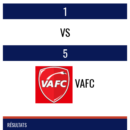
1
VS
5
VAFC
RÉSULTATS