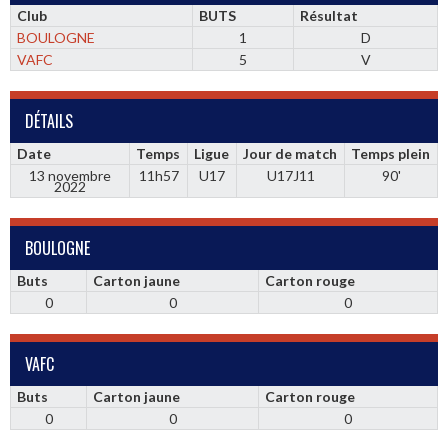
Club
BUTS
Résultat
BOULOGNE
1
D
VAFC
5
V
DÉTAILS
Date
Temps
Ligue
Jour de match
Temps plein
13 novembre
11h57
U17
U17J11
90'
2022
BOULOGNE
Buts
Carton jaune
Carton rouge
0
0
0
VAFC
Buts
Carton jaune
Carton rouge
0
0
0