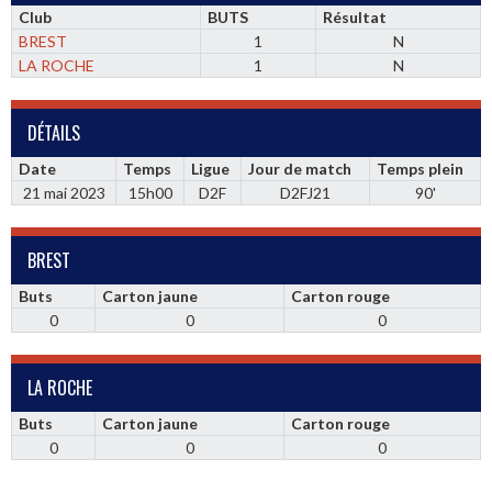
Club
BUTS
Résultat
BREST
1
N
LA ROCHE
1
N
DÉTAILS
Date
Temps
Ligue
Jour de match
Temps plein
21 mai 2023
15h00
D2F
D2FJ21
90'
BREST
Buts
Carton jaune
Carton rouge
0
0
0
LA ROCHE
Buts
Carton jaune
Carton rouge
0
0
0