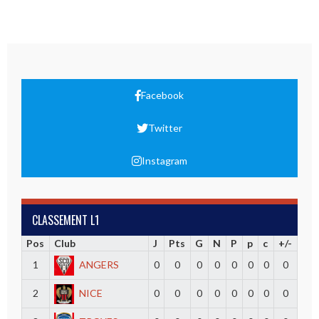
Facebook
Twitter
Instagram
CLASSEMENT L1
Pos
Club
J
Pts
G
N
P
p
c
+/-
1
ANGERS
0
0
0
0
0
0
0
0
2
NICE
0
0
0
0
0
0
0
0