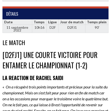
DÉTAILS
Date
Temps
Ligue
Jour de match
Temps plein
11 septembre
10h16
D2F
D2FJ1
90'
2022
LE MATCH
[D2FJ1] UNE COURTE VICTOIRE POUR
ENTAMER LE CHAMPIONNAT (1-2)
LA REACTION DE RACHEL SAIDI
«
On a récupéré trois points importants et précieux pour la suite du
championnat. Mais on s’est fait peur pour rien en fin de match car
on a les occasions pour marquer le troisième voire le quatrième but.
On ne le fait pas, ce qui laisse à Brest l’opportunité de revenir sur
coup de pied arrêté. Ensuite, on se fait peur. On joue sous pression et