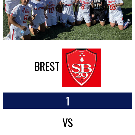
BREST
1
VS