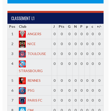
CLASSEMENT L1
Pos
Club
J
Pts
G
N
P
p
c
+/-
1
ANGERS
0
0
0
0
0
0
0
0
2
NICE
0
0
0
0
0
0
0
0
3
TOULOUSE
0
0
0
0
0
0
0
0
4
0
0
0
0
0
0
0
0
STRASBOURG
5
RENNES
0
0
0
0
0
0
0
0
6
PSG
0
0
0
0
0
0
0
0
7
PARIS FC
0
0
0
0
0
0
0
0
8
OM
0
0
0
0
0
0
0
0