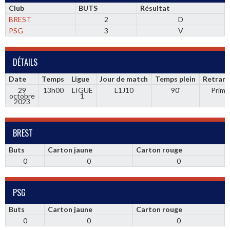
Club
BUTS
Résultat
BREST
2
D
PSG
3
V
DÉTAILS
Date
Temps
Ligue
Jour de match
Temps plein
Retrans
29
13h00
LIGUE
L1J10
90'
Prime
octobre
1
2023
BREST
Buts
Carton jaune
Carton rouge
0
0
0
PSG
Buts
Carton jaune
Carton rouge
0
0
0