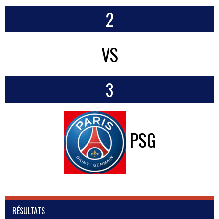
2
VS
3
PSG
RÉSULTATS