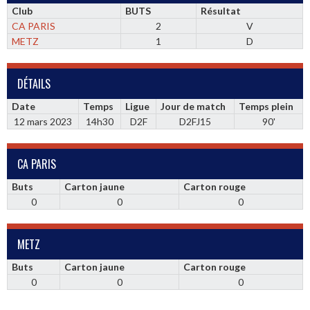
Club
BUTS
Résultat
CA PARIS
2
V
METZ
1
D
DÉTAILS
Date
Temps
Ligue
Jour de match
Temps plein
12 mars 2023
14h30
D2F
D2FJ15
90'
CA PARIS
Buts
Carton jaune
Carton rouge
0
0
0
METZ
Buts
Carton jaune
Carton rouge
0
0
0