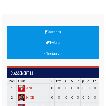
Facebook
Twitter
Instagram
CLASSEMENT L1
Pos
Club
J
Pts
G
N
P
p
c
+/-
1
ANGERS
0
0
0
0
0
0
0
0
2
NICE
0
0
0
0
0
0
0
0