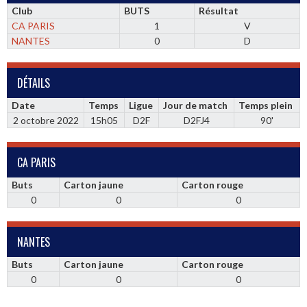
Club
BUTS
Résultat
CA PARIS
1
V
NANTES
0
D
DÉTAILS
Date
Temps
Ligue
Jour de match
Temps plein
2 octobre 2022
15h05
D2F
D2FJ4
90'
CA PARIS
Buts
Carton jaune
Carton rouge
0
0
0
NANTES
Buts
Carton jaune
Carton rouge
0
0
0