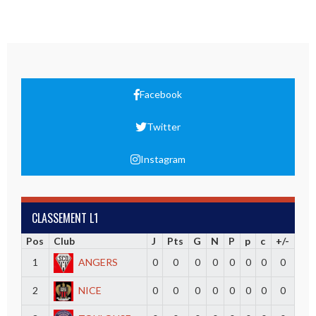
Facebook
Twitter
Instagram
CLASSEMENT L1
Pos
Club
J
Pts
G
N
P
p
c
+/-
1
ANGERS
0
0
0
0
0
0
0
0
2
NICE
0
0
0
0
0
0
0
0