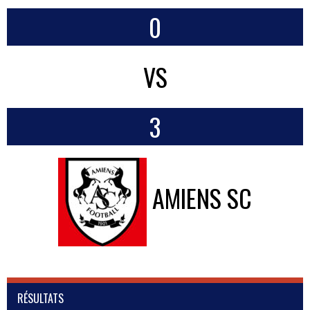
0
VS
3
AMIENS SC
RÉSULTATS