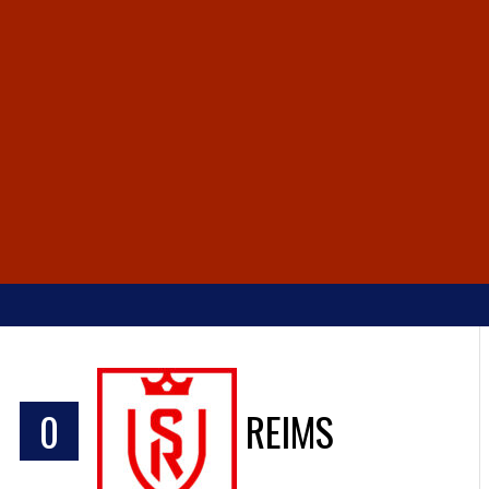
S
0
REIMS