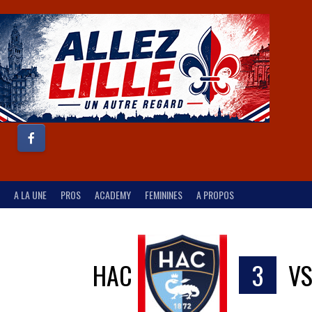
A LA UNE
PROS
ACADEMY
FEMININES
A PROPOS
HAC
3
V