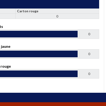
Carton rouge
0
ts
0
 jaune
0
 rouge
0