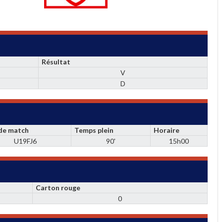
Résultat
V
D
 de match
Temps plein
Horaire
U19FJ6
90'
15h00
Carton rouge
0