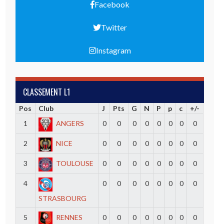
Facebook
Twitter
Instagram
CLASSEMENT L1
Pos
Club
J
Pts
G
N
P
p
c
+/-
1
ANGERS
0
0
0
0
0
0
0
0
2
NICE
0
0
0
0
0
0
0
0
3
TOULOUSE
0
0
0
0
0
0
0
0
4
0
0
0
0
0
0
0
0
STRASBOURG
5
RENNES
0
0
0
0
0
0
0
0