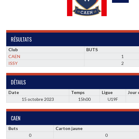
RÉSULTATS
Club
BUTS
CAEN
1
ISSY
2
DÉTAILS
Date
Temps
Ligue
Jour
15 octobre 2023
15h00
U19F
CAEN
Buts
Carton jaune
0
0