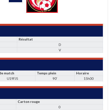
Résultat
D
V
 de match
Temps plein
Horaire
U19FJ5
90'
15h00
Carton rouge
0