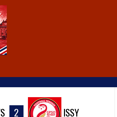
VS
2
ISSY