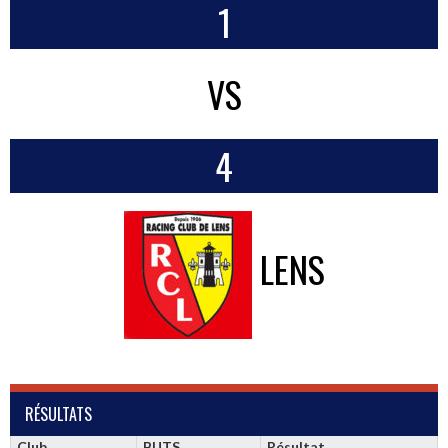
1
VS
4
LENS
RÉSULTATS
Club
BUTS
Résultat