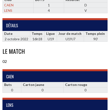
CAEN
1
D
LENS
4
V
DÉTAILS
Date
Temps
Ligue
Jour de match
Temps plein
2 octobre 2022
16h18
U19
U19J7
90'
LE MATCH
02
CAEN
Buts
Carton jaune
Carton rouge
0
0
0
LENS