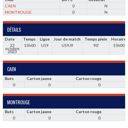
CAEN
0
N
MONTROUGE
0
N
DÉTAILS
Date
Temps
Ligue
Jour de match
Temps plein
Horaire
22
15h00
U19
U19J9
90'
15h00
octobre
2023
CAEN
Buts
Carton jaune
Carton rouge
0
0
0
MONTROUGE
Buts
Carton jaune
Carton rouge
0
0
0