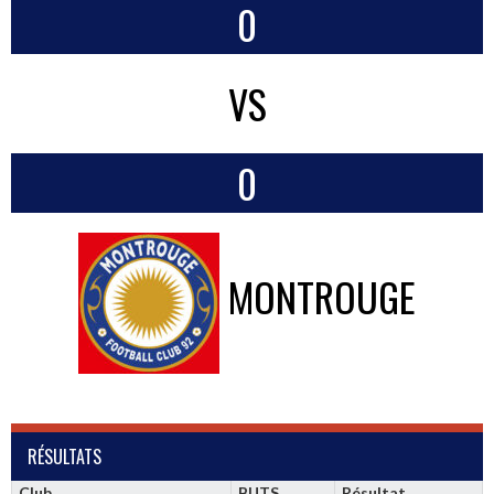
0
VS
0
MONTROUGE
RÉSULTATS
Club
BUTS
Résultat