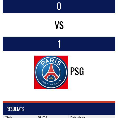
0
VS
1
PSG
RÉSULTATS
Club
BUTS
Résultat