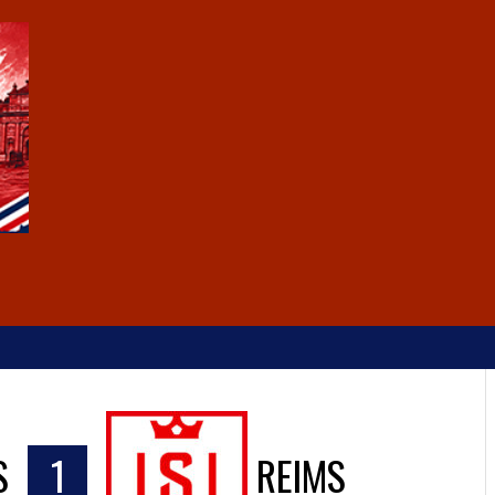
S
1
REIMS