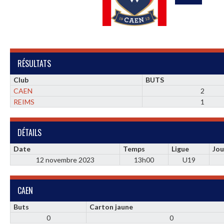
RÉSULTATS
Club
BUTS
CAEN
2
REIMS
1
DÉTAILS
Date
Temps
Ligue
Jou
12 novembre 2023
13h00
U19
CAEN
Buts
Carton jaune
0
0