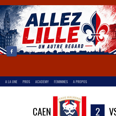
A LA UNE
PROS
ACADEMY
FEMININES
A PROPOS
CAEN
2
V