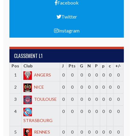
Facebook
Twitter
Instagram
CLASSEMENT L1
Pos
Club
J
Pts
G
N
P
p
c
+/-
1
ANGERS
0
0
0
0
0
0
0
0
2
NICE
0
0
0
0
0
0
0
0
3
TOULOUSE
0
0
0
0
0
0
0
0
4
0
0
0
0
0
0
0
0
STRASBOURG
5
RENNES
0
0
0
0
0
0
0
0