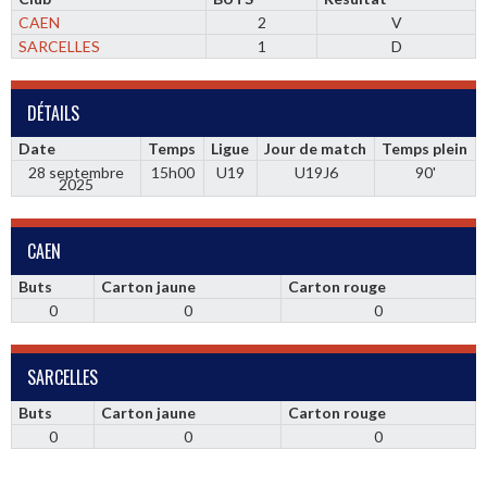
CAEN
2
V
SARCELLES
1
D
DÉTAILS
Date
Temps
Ligue
Jour de match
Temps plein
28 septembre
15h00
U19
U19J6
90'
2025
CAEN
Buts
Carton jaune
Carton rouge
0
0
0
SARCELLES
Buts
Carton jaune
Carton rouge
0
0
0