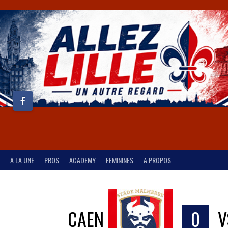
A LA UNE
PROS
ACADEMY
FEMININES
A PROPOS
CAEN
0
V