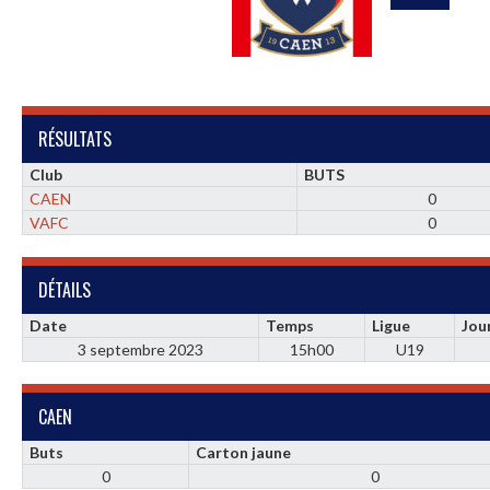
RÉSULTATS
Club
BUTS
CAEN
0
VAFC
0
DÉTAILS
Date
Temps
Ligue
Jou
3 septembre 2023
15h00
U19
CAEN
Buts
Carton jaune
0
0