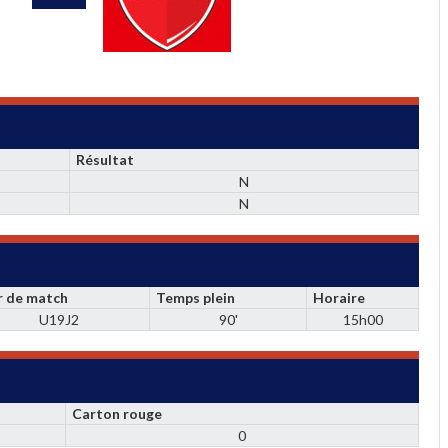
Résultat
N
N
r de match
Temps plein
Horaire
U19J2
90'
15h00
Carton rouge
0