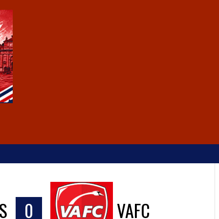
S
0
VAFC