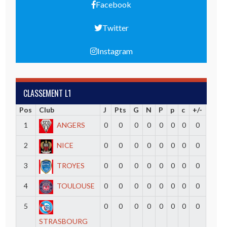
Facebook
Twitter
Instagram
CLASSEMENT L1
Pos
Club
J
Pts
G
N
P
p
c
+/-
1
ANGERS
0
0
0
0
0
0
0
0
2
NICE
0
0
0
0
0
0
0
0
3
TROYES
0
0
0
0
0
0
0
0
4
TOULOUSE
0
0
0
0
0
0
0
0
5
0
0
0
0
0
0
0
0
STRASBOURG