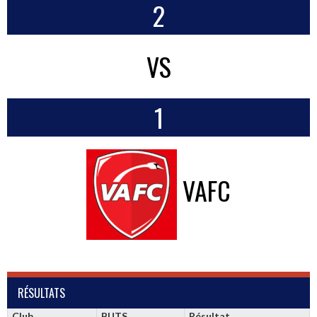
2
VS
1
VAFC
RÉSULTATS
Club
BUTS
Résultat