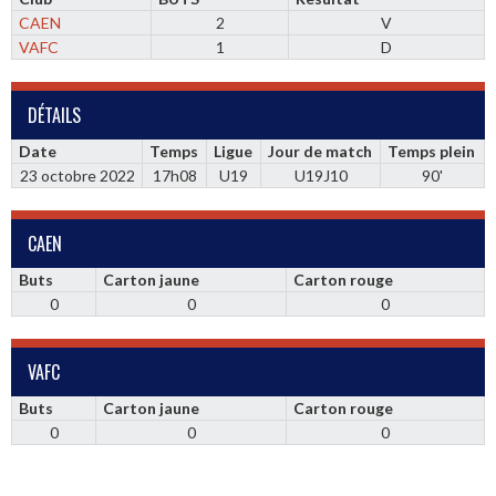
CAEN
2
V
VAFC
1
D
DÉTAILS
Date
Temps
Ligue
Jour de match
Temps plein
23 octobre 2022
17h08
U19
U19J10
90'
CAEN
Buts
Carton jaune
Carton rouge
0
0
0
VAFC
Buts
Carton jaune
Carton rouge
0
0
0