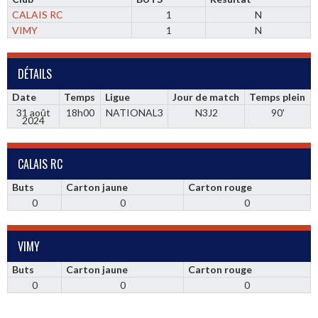
CALAIS RC
1
N
VIMY
1
N
DÉTAILS
Date
Temps
Ligue
Jour de match
Temps plein
31 août
18h00
NATIONAL3
N3J2
90'
2024
CALAIS RC
Buts
Carton jaune
Carton rouge
0
0
0
VIMY
Buts
Carton jaune
Carton rouge
0
0
0