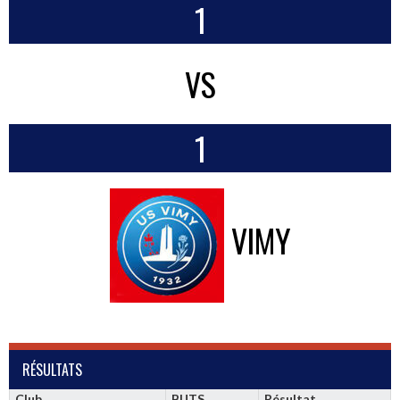
1
VS
1
VIMY
RÉSULTATS
Club
BUTS
Résultat