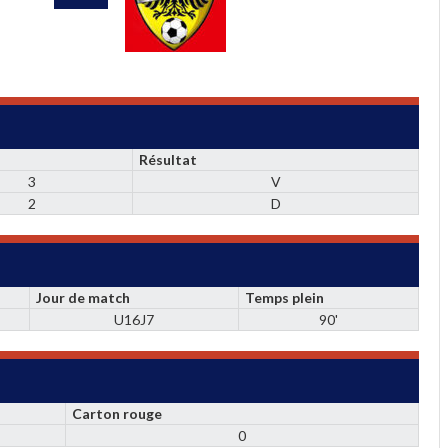
Résultat
3
V
2
D
Jour de match
Temps plein
U16J7
90'
Carton rouge
0