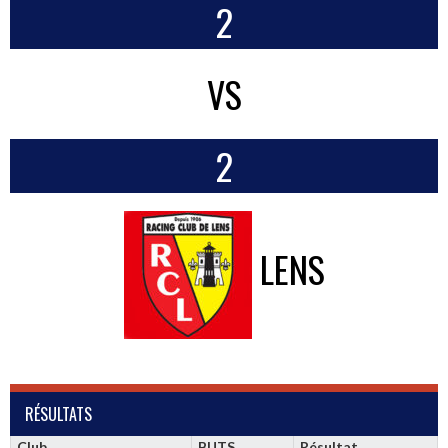
2
VS
2
LENS
RÉSULTATS
Club
BUTS
Résultat