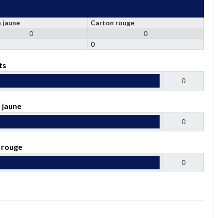
 jaune
Carton rouge
0
0
0
ts
0
 jaune
0
 rouge
0