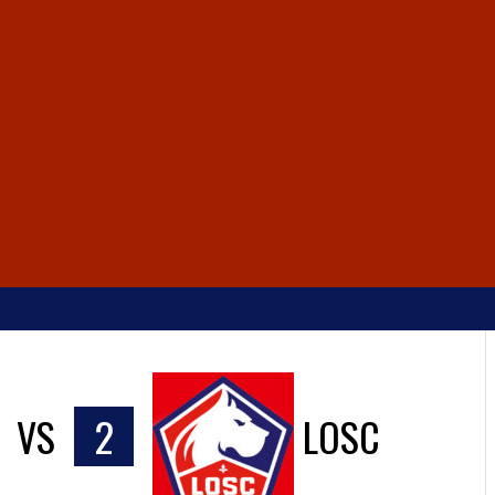
VS
2
LOSC