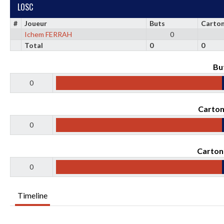
LOSC
#
Joueur
Buts
Carton
Ichem FERRAH
0
Total
0
0
Bu
0
Carton
0
Carton
0
Timeline