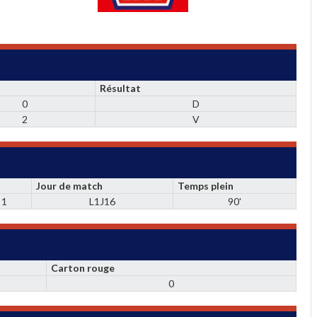
Résultat
0
D
2
V
Jour de match
Temps plein
 1
L1J16
90'
Carton rouge
0