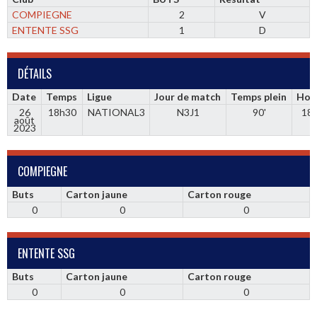
COMPIEGNE
2
V
ENTENTE SSG
1
D
DÉTAILS
Date
Temps
Ligue
Jour de match
Temps plein
Hor
26
18h30
NATIONAL3
N3J1
90'
18
août
2023
COMPIEGNE
Buts
Carton jaune
Carton rouge
0
0
0
ENTENTE SSG
Buts
Carton jaune
Carton rouge
0
0
0