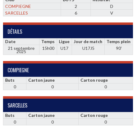
COMPIEGNE
2
D
SARCELLES
6
V
DÉTAILS
Date
Temps
Ligue
Jour de match
Temps plein
21 septembre
15h00
U17
U17J5
90'
2025
COMPIEGNE
Buts
Carton jaune
Carton rouge
0
0
0
SARCELLES
Buts
Carton jaune
Carton rouge
0
0
0