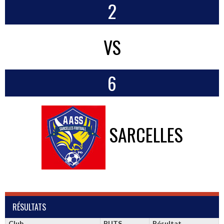
2
VS
6
SARCELLES
RÉSULTATS
Club
BUTS
Résultat