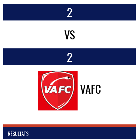
2
VS
2
VAFC
RÉSULTATS