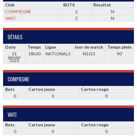
Club
BUTS
Résultat
COMPIEGNE
2
N
VAFC
2
N
DÉTAILS
Date
Temps
Ligue
Jour de match
Temps plein
21
18h30
NATIONAL3
N3J13
90'
janvier
2023
COMPIEGNE
Buts
Carton jaune
Carton rouge
0
0
0
VAFC
Buts
Carton jaune
Carton rouge
0
0
0