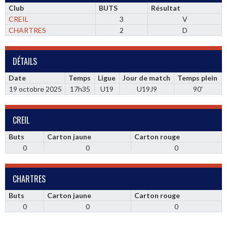
Club
BUTS
Résultat
CREIL
3
V
CHARTRES
2
D
DÉTAILS
Date
Temps
Ligue
Jour de match
Temps plein
19 octobre 2025
17h35
U19
U19J9
90'
CREIL
Buts
Carton jaune
Carton rouge
0
0
0
CHARTRES
Buts
Carton jaune
Carton rouge
0
0
0