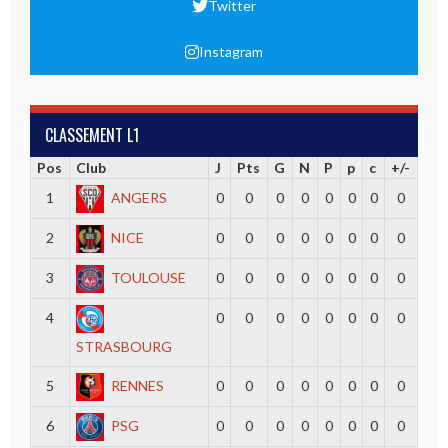
Twitter
Instagram
CLASSEMENT L1
Pos
Club
J
Pts
G
N
P
p
c
+/-
1
ANGERS
0
0
0
0
0
0
0
0
2
NICE
0
0
0
0
0
0
0
0
3
TOULOUSE
0
0
0
0
0
0
0
0
4
0
0
0
0
0
0
0
0
STRASBOURG
5
RENNES
0
0
0
0
0
0
0
0
6
PSG
0
0
0
0
0
0
0
0