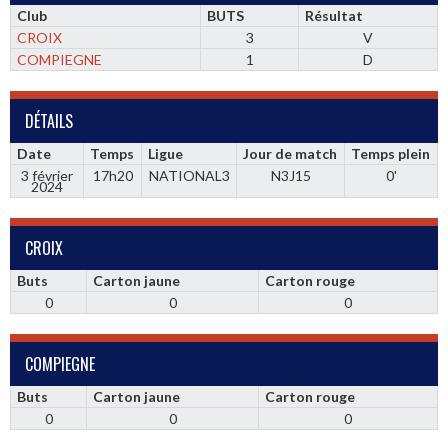
Club
BUTS
Résultat
CROIX
3
V
COMPIEGNE
1
D
DÉTAILS
Date
Temps
Ligue
Jour de match
Temps plein
3 février
17h20
NATIONAL3
N3J15
0'
2024
CROIX
Buts
Carton jaune
Carton rouge
0
0
0
COMPIEGNE
Buts
Carton jaune
Carton rouge
0
0
0