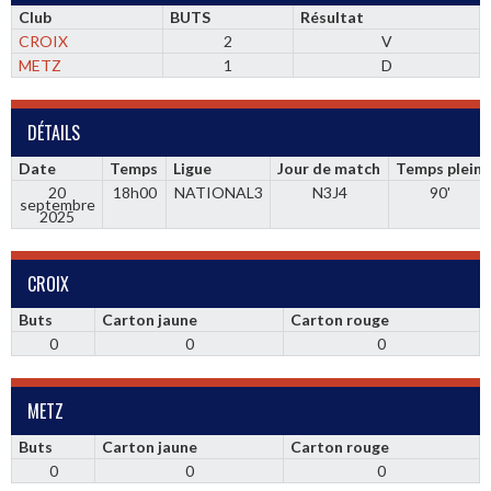
Club
BUTS
Résultat
CROIX
2
V
METZ
1
D
DÉTAILS
Date
Temps
Ligue
Jour de match
Temps plein
20
18h00
NATIONAL3
N3J4
90'
septembre
2025
CROIX
Buts
Carton jaune
Carton rouge
0
0
0
METZ
Buts
Carton jaune
Carton rouge
0
0
0