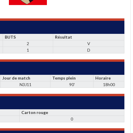
BUTS
Résultat
2
V
1
D
Jour de match
Temps plein
Horaire
N3J11
90'
18h00
Carton rouge
0