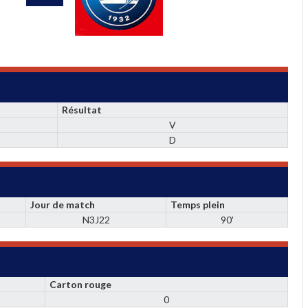
Résultat
V
D
Jour de match
Temps plein
N3J22
90'
Carton rouge
0