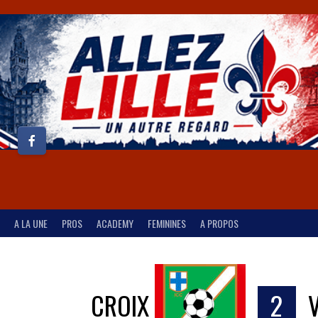
A LA UNE
PROS
ACADEMY
FEMININES
A PROPOS
CROIX
2