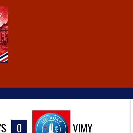
VS
0
VIMY