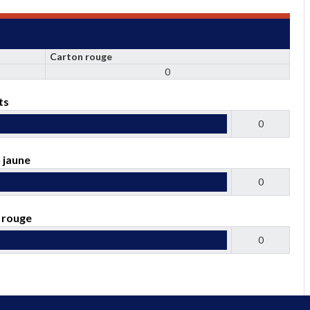
Carton rouge
0
ts
0
 jaune
0
 rouge
0