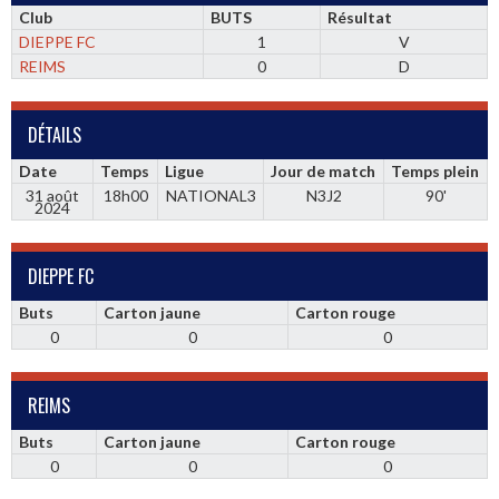
Club
BUTS
Résultat
DIEPPE FC
1
V
REIMS
0
D
DÉTAILS
Date
Temps
Ligue
Jour de match
Temps plein
31 août
18h00
NATIONAL3
N3J2
90'
2024
DIEPPE FC
Buts
Carton jaune
Carton rouge
0
0
0
REIMS
Buts
Carton jaune
Carton rouge
0
0
0