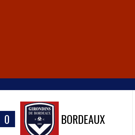
0
BORDEAUX