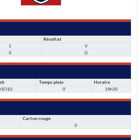
Résultat
1
V
0
D
ch
Temps plein
Horaire
D1FJ10
0'
14h30
Carton rouge
0