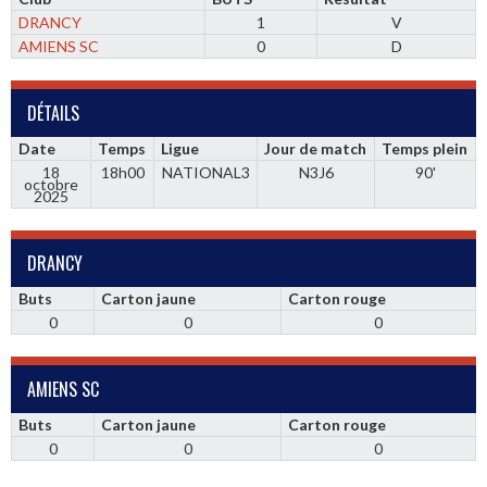
DRANCY
1
V
AMIENS SC
0
D
DÉTAILS
Date
Temps
Ligue
Jour de match
Temps plein
18
18h00
NATIONAL3
N3J6
90'
octobre
2025
DRANCY
Buts
Carton jaune
Carton rouge
0
0
0
AMIENS SC
Buts
Carton jaune
Carton rouge
0
0
0