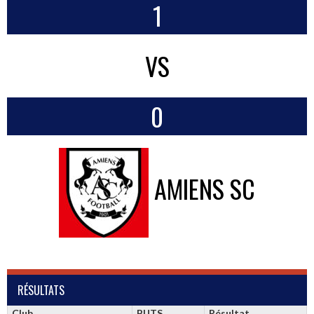
1
VS
0
AMIENS SC
RÉSULTATS
Club
BUTS
Résultat