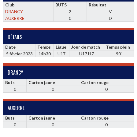
Club
BUTS
Résultat
DRANCY
2
V
AUXERRE
0
D
DÉTAILS
Date
Temps
Ligue
Jour de match
Temps plein
5 février 2023
14h30
U17
U17J17
90'
DRANCY
Buts
Carton jaune
Carton rouge
0
0
0
AUXERRE
Buts
Carton jaune
Carton rouge
0
0
0