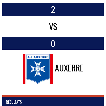
2
VS
0
AUXERRE
RÉSULTATS