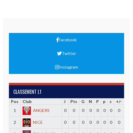
Facebook
Twitter
Instagram
CLASSEMENT L1
Pos
Club
J
Pts
G
N
P
p
c
+/-
1
ANGERS
0
0
0
0
0
0
0
0
2
NICE
0
0
0
0
0
0
0
0