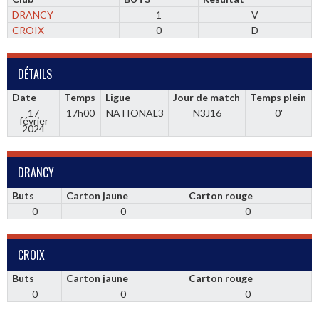
DRANCY
1
V
CROIX
0
D
DÉTAILS
Date
Temps
Ligue
Jour de match
Temps plein
17
17h00
NATIONAL3
N3J16
0'
février
2024
DRANCY
Buts
Carton jaune
Carton rouge
0
0
0
CROIX
Buts
Carton jaune
Carton rouge
0
0
0