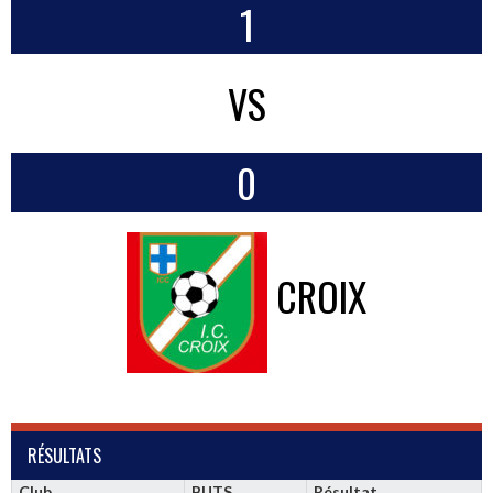
1
VS
0
CROIX
RÉSULTATS
Club
BUTS
Résultat