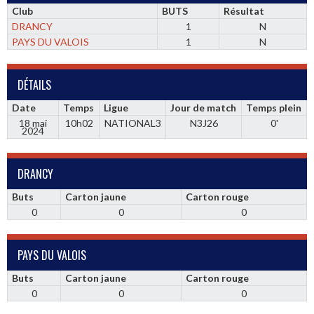
Club
BUTS
Résultat
DRANCY
1
N
PAYS DU VALOIS
1
N
DÉTAILS
Date
Temps
Ligue
Jour de match
Temps plein
18 mai
10h02
NATIONAL3
N3J26
0'
2024
DRANCY
Buts
Carton jaune
Carton rouge
0
0
0
PAYS DU VALOIS
Buts
Carton jaune
Carton rouge
0
0
0