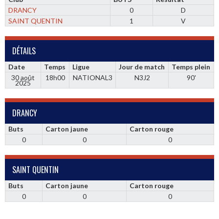
DRANCY
0
D
SAINT QUENTIN
1
V
DÉTAILS
Date
Temps
Ligue
Jour de match
Temps plein
30 août
18h00
NATIONAL3
N3J2
90'
2025
DRANCY
Buts
Carton jaune
Carton rouge
0
0
0
SAINT QUENTIN
Buts
Carton jaune
Carton rouge
0
0
0