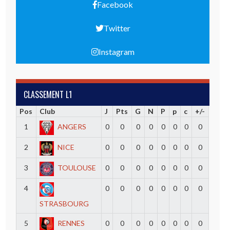
Facebook
Twitter
Instagram
CLASSEMENT L1
Pos
Club
J
Pts
G
N
P
p
c
+/-
1
ANGERS
0
0
0
0
0
0
0
0
2
NICE
0
0
0
0
0
0
0
0
3
TOULOUSE
0
0
0
0
0
0
0
0
4
0
0
0
0
0
0
0
0
STRASBOURG
5
RENNES
0
0
0
0
0
0
0
0