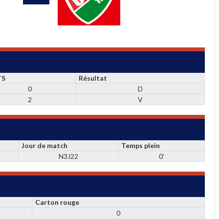
TS
Résultat
0
D
2
V
Jour de match
Temps plein
N3J22
0'
Carton rouge
0