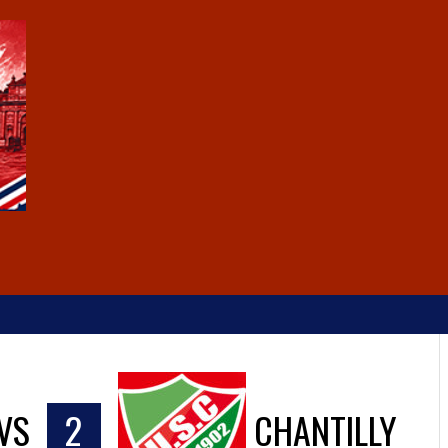
VS
2
CHANTILLY