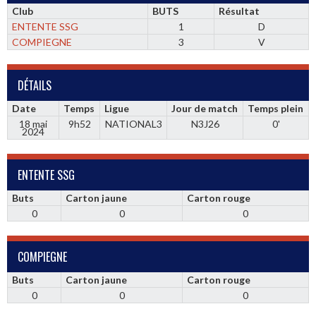
Club
BUTS
Résultat
ENTENTE SSG
1
D
COMPIEGNE
3
V
DÉTAILS
Date
Temps
Ligue
Jour de match
Temps plein
18 mai
9h52
NATIONAL3
N3J26
0'
2024
ENTENTE SSG
Buts
Carton jaune
Carton rouge
0
0
0
COMPIEGNE
Buts
Carton jaune
Carton rouge
0
0
0