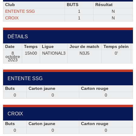
Club
BUTS
Résultat
ENTENTE SSG
1
N
CROIX
1
N
DÉTAILS
Date
Temps
Ligue
Jour de match
Temps plein
H
8
15h00
NATIONAL3
N3J5
0'
octobre
2023
ENTENTE SSG
Buts
Carton jaune
Carton rouge
0
0
0
CROIX
Buts
Carton jaune
Carton rouge
0
0
0