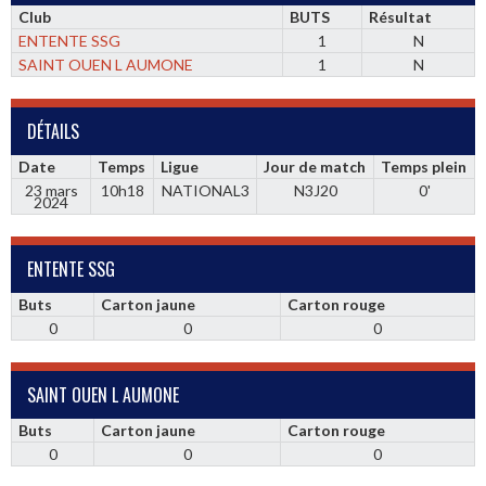
Club
BUTS
Résultat
ENTENTE SSG
1
N
SAINT OUEN L AUMONE
1
N
DÉTAILS
Date
Temps
Ligue
Jour de match
Temps plein
23 mars
10h18
NATIONAL3
N3J20
0'
2024
ENTENTE SSG
Buts
Carton jaune
Carton rouge
0
0
0
SAINT OUEN L AUMONE
Buts
Carton jaune
Carton rouge
0
0
0