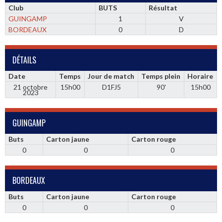
Club
BUTS
Résultat
GUINGAMP
1
V
BORDEAUX
0
D
DÉTAILS
Date
Temps
Jour de match
Temps plein
Horaire
21 octobre
15h00
D1FJ5
90'
15h00
2023
GUINGAMP
Buts
Carton jaune
Carton rouge
0
0
0
BORDEAUX
Buts
Carton jaune
Carton rouge
0
0
0