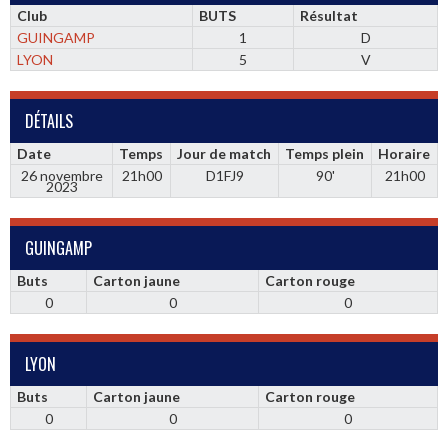
Club
BUTS
Résultat
GUINGAMP
1
D
LYON
5
V
DÉTAILS
Date
Temps
Jour de match
Temps plein
Horaire
26 novembre
21h00
D1FJ9
90'
21h00
2023
GUINGAMP
Buts
Carton jaune
Carton rouge
0
0
0
LYON
Buts
Carton jaune
Carton rouge
0
0
0