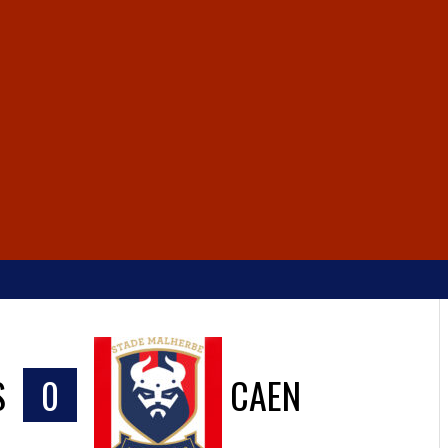
S
0
CAEN