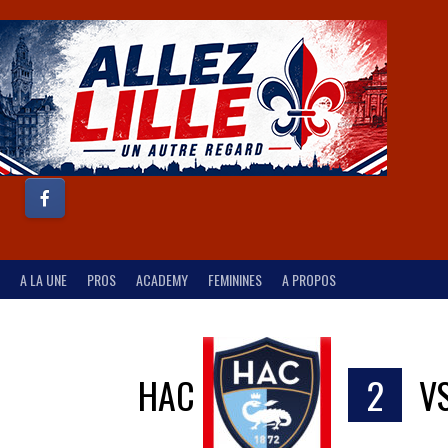
A LA UNE
PROS
ACADEMY
FEMININES
A PROPOS
HAC
2
V