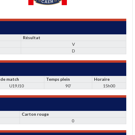
Résultat
V
D
 de match
Temps plein
Horaire
U19J10
90'
15h00
Carton rouge
0